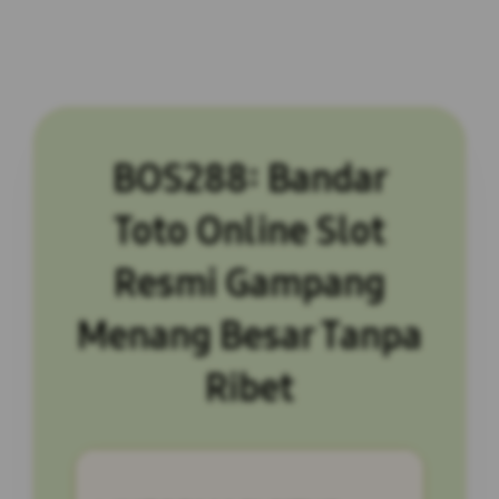
BOS288: Bandar
Toto Online Slot
Resmi Gampang
Menang Besar Tanpa
Ribet